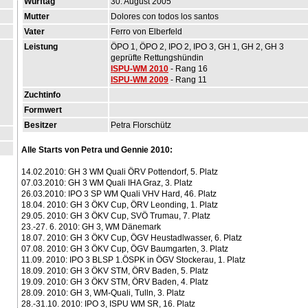
Wurftag
30. August 2005
Mutter
Dolores con todos los santos
Vater
Ferro von Elberfeld
Leistung
ÖPO 1, ÖPO 2, IPO 2, IPO 3, GH 1, GH 2, GH 3
geprüfte Rettungshündin
ISPU-WM 2010
- Rang 16
ISPU-WM 2009
- Rang 11
Zuchtinfo
Formwert
Besitzer
Petra Florschütz
Alle Starts von Petra und Gennie 2010:
14.02.2010: GH 3 WM Quali ÖRV Pottendorf, 5. Platz
07.03.2010: GH 3 WM Quali IHA Graz, 3. Platz
26.03.2010: IPO 3 SP WM Quali VHV Hard, 46. Platz
18.04. 2010: GH 3 ÖKV Cup, ÖRV Leonding, 1. Platz
29.05. 2010: GH 3 ÖKV Cup, SVÖ Trumau, 7. Platz
23.-27. 6. 2010: GH 3, WM Dänemark
18.07. 2010: GH 3 ÖKV Cup, ÖGV Heustadlwasser, 6. Platz
07.08. 2010: GH 3 ÖKV Cup, ÖGV Baumgarten, 3. Platz
11.09. 2010: IPO 3 BLSP 1.ÖSPK in ÖGV Stockerau, 1. Platz
18.09. 2010: GH 3 ÖKV STM, ÖRV Baden, 5. Platz
19.09. 2010: GH 3 ÖKV STM, ÖRV Baden, 4. Platz
28.09. 2010: GH 3, WM-Quali, Tulln, 3. Platz
28.-31.10. 2010: IPO 3, ISPU WM SR, 16. Platz