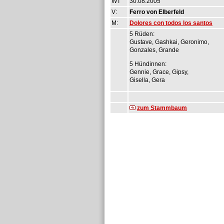
WT
30.08.2005
V:
Ferro von Elberfeld
M:
Dolores con todos los santos
5 Rüden:
Gustave, Gashkai, Geronimo,
Gonzales, Grande
5 Hündinnen:
Gennie, Grace, Gipsy,
Gisella, Gera
zum Stammbaum