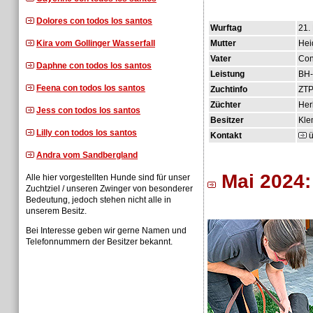
Dolores con todos los santos
Wurftag
21.
Kira vom Gollinger Wasserfall
Mutter
Hei
Vater
Con
Daphne con todos los santos
Leistung
BH-
Feena con todos los santos
Zuchtinfo
ZT
Züchter
Her
Jess con todos los santos
Besitzer
Kle
Lilly con todos los santos
Kontakt
ü
Andra vom Sandbergland
Mai 2024:
Alle hier vorgestellten Hunde sind für unser
Zuchtziel / unseren Zwinger von besonderer
Bedeutung, jedoch stehen nicht alle in
unserem Besitz.
Bei Interesse geben wir gerne Namen und
Telefonnummern der Besitzer bekannt.