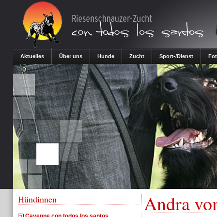
Aktuelles
Über uns
Hunde
Zucht
Sport-/Dienst
Fot
Andra vo
Hündinnen
Cayenne con todos los santos