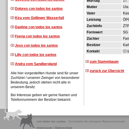
Wurftag
17.
Mutter
Ula
Dolores con todos los santos
Vater
Kas
Kira vom Gollinger Wasserfall
Leistung
ÖPO
Zuchtinfo
ZTP
Daphne con todos los santos
Formwert
SG 
Feena con todos los santos
Züchter
Fam
Besitzer
Karl
Jess con todos los santos
Kontakt
ü
Lilly con todos los santos
zum Stammbaum
Andra vom Sandbergland
zurück zur Übersicht
Alle hier vorgestellten Hunde sind für unser
Zuchtziel / unseren Zwinger von besonderer
Bedeutung, jedoch stehen nicht alle in
unserem Besitz.
Bei Interesse geben wir gerne Namen und
Telefonnummern der Besitzer bekannt.
con todos los santos
- Zuchtstätte für schwarze Riesenschnauzer
Impressum
|
Datenschutz