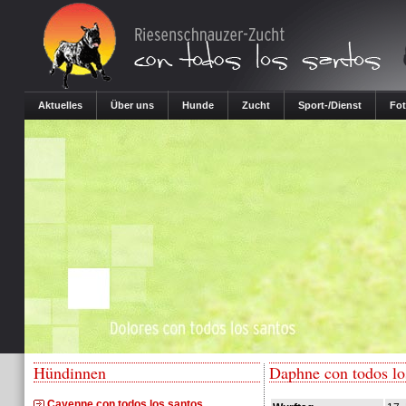
Aktuelles
Über uns
Hunde
Zucht
Sport-/Dienst
Fot
Hündinnen
Daphne con todos lo
Cayenne con todos los santos